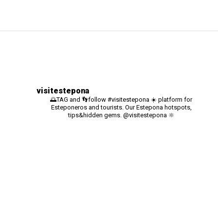
visitestepona
🌅TAG and 👣follow #visitestepona ☀️ platform for
Esteponeros and tourists. Our Estepona hotspots,
tips&hidden gems. @visitestepona 🔆