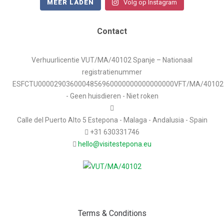
MEER LADEN
Volg op Instagram
Contact
Verhuurlicentie VUT/MA/40102 Spanje – Nationaal
registratienummer
ESFCTU0000290360004856960000000000000000VFT/MA/40102
- Geen huisdieren - Niet roken
Calle del Puerto Alto 5 Estepona - Malaga - Andalusia - Spain
+31 630331746
hello@visitestepona.eu
Terms & Conditions