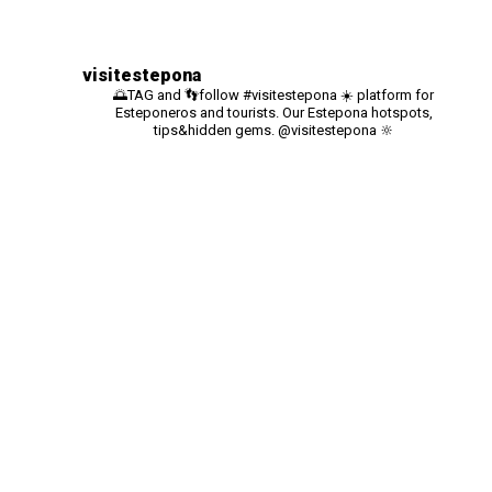
visitestepona
🌅TAG and 👣follow #visitestepona ☀️ platform for
Esteponeros and tourists. Our Estepona hotspots,
tips&hidden gems. @visitestepona 🔆